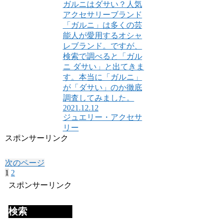
ガルニはダサい？人気
アクセサリーブランド
「ガルニ」は多くの芸
能人が愛用するオシャ
レブランド。ですが、
検索で調べると「ガル
ニ ダサい」と出てきま
す。本当に「ガルニ」
が「ダサい」のか徹底
調査してみました。
2021.12.12
ジュエリー・アクセサ
リー
スポンサーリンク
次のページ
1
2
次
へ
スポンサーリンク
検索