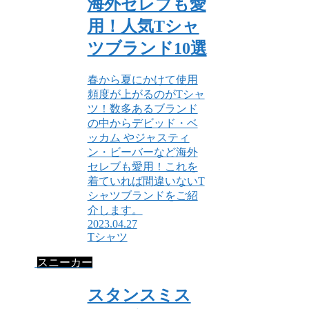
海外セレブも愛
用！人気Tシャ
ツブランド10選
春から夏にかけて使用
頻度が上がるのがTシャ
ツ！数多あるブランド
の中からデビッド・ベ
ッカム やジャスティ
ン・ビーバーなど海外
セレブも愛用！これを
着ていれば間違いないT
シャツブランドをご紹
介します。
2023.04.27
Tシャツ
スニーカー
スタンスミス