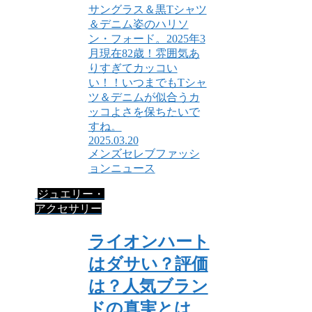
サングラス＆黒Tシャツ
＆デニム姿のハリソ
ン・フォード。2025年3
月現在82歳！雰囲気あ
りすぎてカッコい
い！！いつまでもTシャ
ツ＆デニムが似合うカ
ッコよさを保ちたいで
すね。
2025.03.20
メンズセレブファッシ
ョンニュース
ジュエリー・
アクセサリー
ライオンハート
はダサい？評価
は？人気ブラン
ドの真実とは