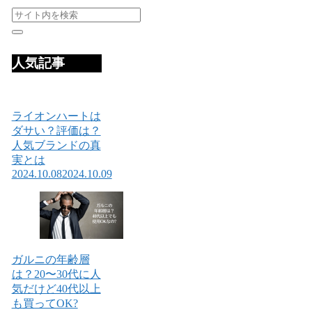
人気記事
ライオンハートは
ダサい？評価は？
人気ブランドの真
実とは
2024.10.08
2024.10.09
ガルニの年齢層
は？20〜30代に人
気だけど40代以上
も買ってOK?