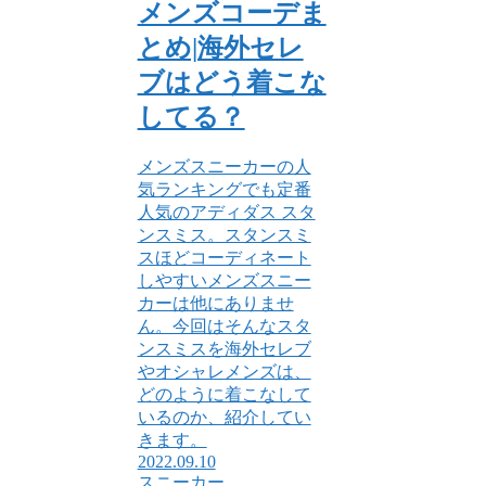
メンズコーデま
とめ|海外セレ
ブはどう着こな
してる？
メンズスニーカーの人
気ランキングでも定番
人気のアディダス スタ
ンスミス。スタンスミ
スほどコーディネート
しやすいメンズスニー
カーは他にありませ
ん。今回はそんなスタ
ンスミスを海外セレブ
やオシャレメンズは、
どのように着こなして
いるのか、紹介してい
きます。
2022.09.10
スニーカー